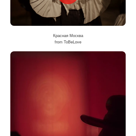
Красная Москва
from ToBeLove