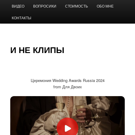
Перейти
Главное
Видео на свадьбу
ВИДЕО
ВОПРОСИКИ
СТОИМОСТЬ
ОБО МНЕ
к
меню
основному
КОНТАКТЫ
содержимому
Андрей Виноградов
И НЕ КЛИПЫ
Церемония Wedding Awards Russia 2024
from Для Двоих