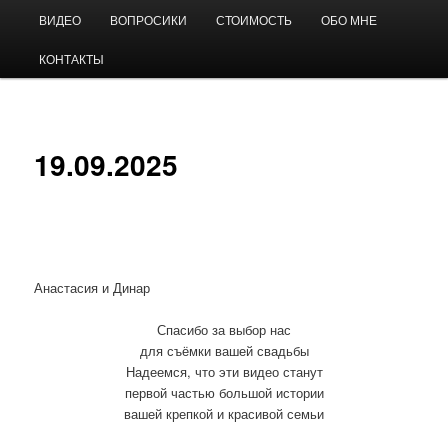
Перейти
Главное
Видео на свадьбу
ВИДЕО
ВОПРОСИКИ
СТОИМОСТЬ
ОБО МНЕ
к
меню
основному
КОНТАКТЫ
содержимому
Андрей Виноградов
19.09.2025
Анастасия и Динар
Спасибо за выбор нас
для съёмки вашей свадьбы
Надеемся, что эти видео станут
первой частью большой истории
вашей крепкой и красивой семьи