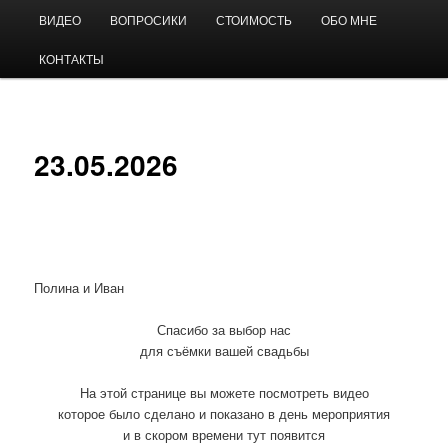
Перейти
Главное
Видео на свадьбу
ВИДЕО
ВОПРОСИКИ
СТОИМОСТЬ
ОБО МНЕ
к
меню
основному
КОНТАКТЫ
содержимому
Андрей Виноградов
23.05.2026
Полина и Иван
Спасибо за выбор нас
для съёмки вашей свадьбы
На этой странице вы можете посмотреть видео
которое было сделано и показано в день мероприятия
и в скором времени тут появится