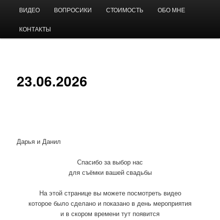
Перейти
Главное
Видео на свадьбу
ВИДЕО
ВОПРОСИКИ
СТОИМОСТЬ
ОБО МНЕ
к
меню
основному
КОНТАКТЫ
содержимому
Андрей Виноградов
23.06.2026
Дарья и Данил
Спасибо за выбор нас
для съёмки вашей свадьбы
На этой странице вы можете посмотреть видео
которое было сделано и показано в день мероприятия
и в скором времени тут появится