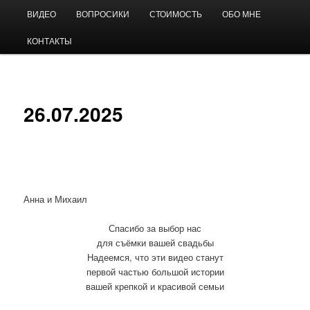
Перейти
Главное
Видео на свадьбу
ВИДЕО
ВОПРОСИКИ
СТОИМОСТЬ
ОБО МНЕ
к
меню
основному
КОНТАКТЫ
содержимому
Андрей Виноградов
26.07.2025
Анна и Михаил
Спасибо за выбор нас
для съёмки вашей свадьбы
Надеемся, что эти видео станут
первой частью большой истории
вашей крепкой и красивой семьи