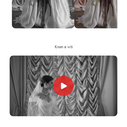
Клип в ч/б