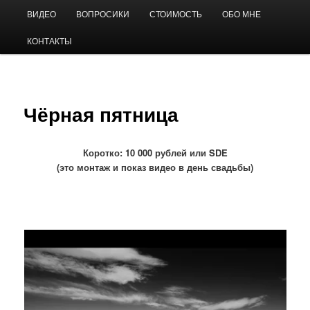
Перейти
Главное
Видео на свадьбу
ВИДЕО
ВОПРОСИКИ
СТОИМОСТЬ
ОБО МНЕ
к
меню
основному
КОНТАКТЫ
содержимому
Андрей Виноградов
Чёрная пятница
Коротко: 10 000 рублей или SDE
(это монтаж и показ видео в день свадьбы)