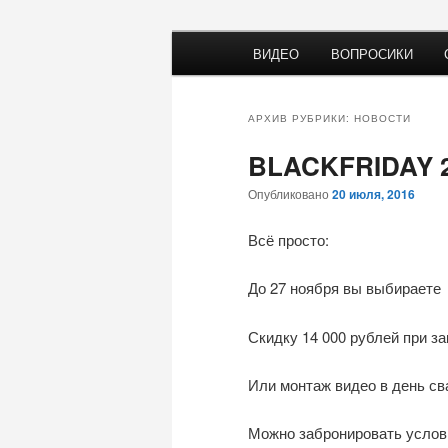
Перейти
Перейти
Главное
Видео на свадьбу
ВИДЕО
ВОПРОСИКИ
к
к
меню
основному
дополнительному
Андрей Вино
содержимому
содержимому
АРХИВ РУБРИКИ:
НОВОСТИ
BLACKFRIDAY 
Опубликовано
20 июля, 2016
Всё просто:
До 27 ноября вы выбираете
Скидку 14 000 рублей при за
Или монтаж видео в день св
Можно забронировать услови